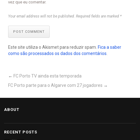
vez que eu comentar.
Your email address will not be published. Required fields are marked *
POST COMMENT
Este site utiliza o Akismet para reduzir spam.
Fica a saber
como são processados os dados dos comentários
.
←
FC Porto TV ainda esta temporada
FC Porto parte para o Algarve com 27 jogadores
→
ABOUT
RECENT POSTS