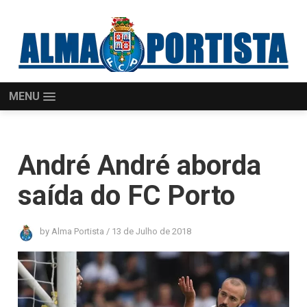
MENU
André André aborda
saída do FC Porto
by
Alma Portista
/
13 de Julho de 2018