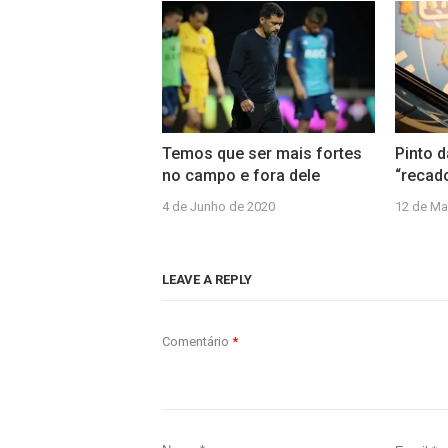
Temos que ser mais fortes
Pinto 
no campo e fora dele
“recad
4 de Junho de 2020
12 de Ma
LEAVE A REPLY
Comentário
*