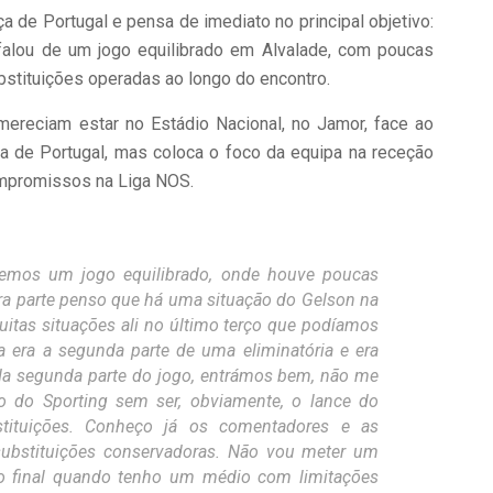
ça de Portugal e pensa de imediato no principal objetivo:
 falou de um jogo equilibrado em Alvalade, com poucas
bstituições operadas ao longo do encontro.
mereciam estar no Estádio Nacional, no Jamor, face ao
 de Portugal, mas coloca o foco da equipa na receção
ompromissos na Liga NOS.
vemos um jogo equilibrado, onde houve poucas
ra parte penso que há uma situação do Gelson na
muitas situações ali no último terço que podíamos
ta era a segunda parte de uma eliminatória e era
 Na segunda parte do jogo, entrámos bem, não me
 do Sporting sem ser, obviamente, o lance do
stituições. Conheço já os comentadores e as
 substituições conservadoras. Não vou meter um
do final quando tenho um médio com limitações