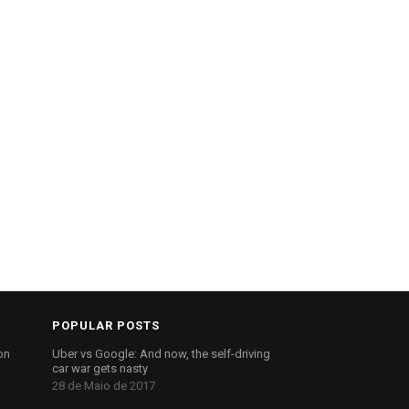
POPULAR POSTS
on
Uber vs Google: And now, the self-driving
car war gets nasty
28 de Maio de 2017