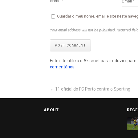
Guardar o meu nome, email e site neste nave
Your email address will not be published. Required fiel
POST COMMENT
Este site utiliza o Akismet para reduzir spam
comentários
.
←
11 oficial do FC Porto contra o Sporting
ABOUT
RECE