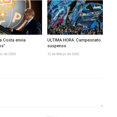
da Costa envia
ULTIMA HORA: Campeonato
os”
suspenso
io de 2020
12 de Março de 2020