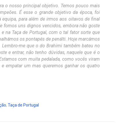
ara o nosso principal objetivo. Temos pouco mais
mpeões. É esse o grande objetivo da época, foi
à equipa, para além de irmos aos oitavos de final
e fomos uns dignos vencidos, embora não goste
 e na Taça de Portugal, com o tal fator sorte que
Trabalhámos os pontapés de penálti. Hoje marcámos
iu. Lembro-me que o do Brahimi também bateu no
oste e entrar, não tenho dúvidas, naquele que é o
. Estamos com muita pedalada, como vocês viram
s e empatar um mas queremos ganhar os quatro
ição
,
Taça de Portugal