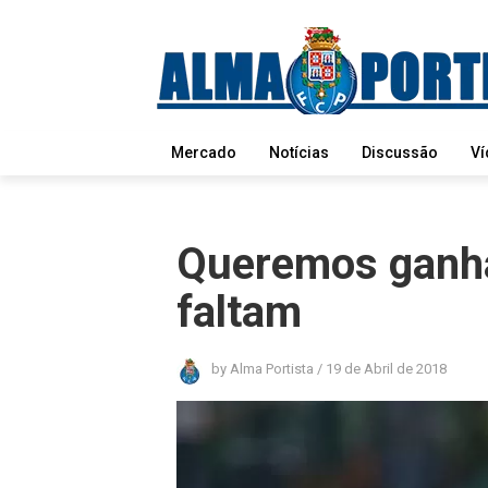
Mercado
Notícias
Discussão
Ví
Queremos ganha
faltam
by
Alma Portista
/
19 de Abril de 2018