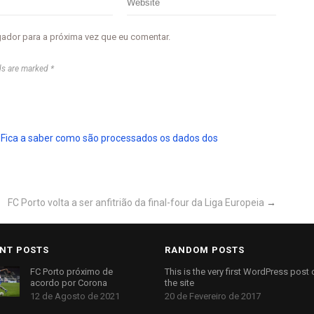
gador para a próxima vez que eu comentar.
ds are marked *
.
Fica a saber como são processados os dados dos
FC Porto volta a ser anfitrião da final-four da Liga Europeia
→
NT POSTS
RANDOM POSTS
FC Porto próximo de
This is the very first WordPress post 
acordo por Corona
the site
12 de Agosto de 2021
20 de Fevereiro de 2017