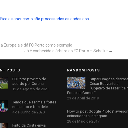
.
Fica a saber como são processados os dados dos
iga Europeia e dá FC Porto como exemplo
Já é conhecido o árbitro do FC Porto – Schalke
→
NT POSTS
RANDOM POSTS
FC Porto próximo de
Super Dragões destro
acordo por Corona
César Boaventura:
“Objetivo de fazer “cair
12 de Agosto de 2021
Fontelas Gomes”
23 de Abril de 2019
Temos que ser mais fortes
no campo e fora dele
How to post Google Photos’ aweso
4 de Junho de 2020
animations to Instagram
28 de Maio de 2017
Pinto da Costa envia