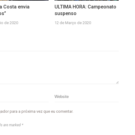
da Costa envia
ULTIMA HORA: Campeonato
os”
suspenso
io de 2020
12 de Março de 2020
gador para a próxima vez que eu comentar.
ds are marked *