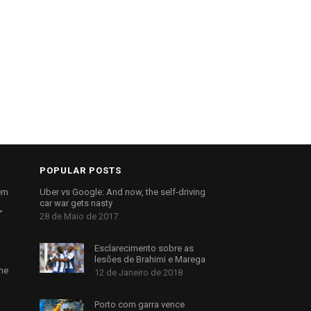
POPULAR POSTS
em
Uber vs Google: And now, the self-driving
car war gets nasty
”
28 de Maio de 2017
Esclarecimento sobre as
lesões de Brahimi e Marega
me
12 de Janeiro de 2018
Porto com garra vence