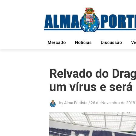
Mercado
Notícias
Discussão
Ví
Relvado do Drag
um vírus e será
by
Alma Portista
/
26 de Novembro de 2018