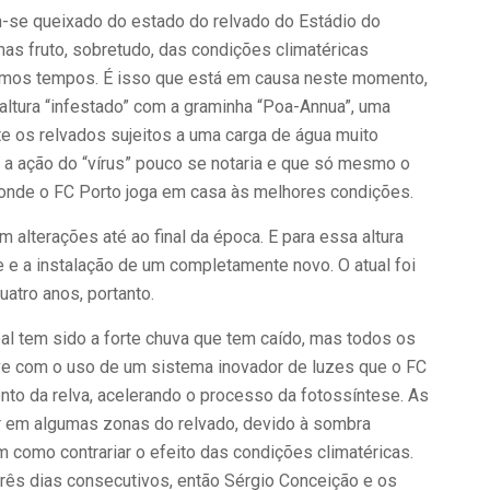
m-se queixado do estado do relvado do Estádio do
mas fruto, sobretudo, das condições climatéricas
ltimos tempos. É isso que está em causa neste momento,
altura “infestado” com a graminha “Poa-Annua”, uma
e os relvados sujeitos a uma carga de água muito
, a ação do “vírus” pouco se notaria e que só mesmo o
onde o FC Porto joga em casa às melhores condições.
 alterações até ao final da época. E para essa altura
e e a instalação de um completamente novo. O atual foi
atro anos, portanto.
pal tem sido a forte chuva que tem caído, mas todos os
sive com o uso de um sistema inovador de luzes que o FC
nto da relva, acelerando o processo da fotossíntese. As
lar em algumas zonas do relvado, devido à sombra
 como contrariar o efeito das condições climatéricas.
 três dias consecutivos, então Sérgio Conceição e os