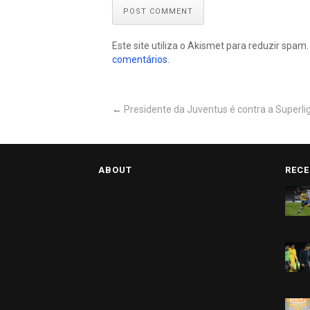
POST COMMENT
Este site utiliza o Akismet para reduzir spam
comentários
.
←
Presidente da Juventus é contra a Superl
ABOUT
RECE