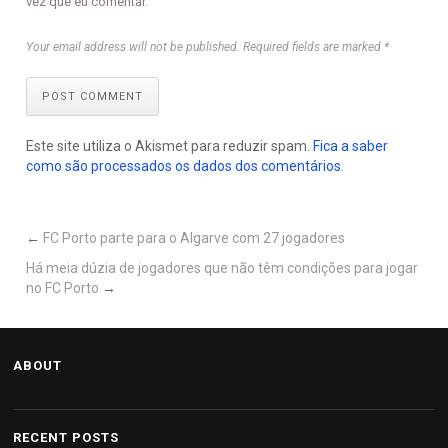
vez que eu comentar.
Your email address will not be published. Required fields are marked *
POST COMMENT
Este site utiliza o Akismet para reduzir spam.
Fica a saber
como são processados os dados dos comentários
.
←
FC Porto parte para o Algarve com 27 jogadores
Há meia dúzia de jogadores que não têm condições para jogar
no FC Porto
→
ABOUT
RECENT POSTS