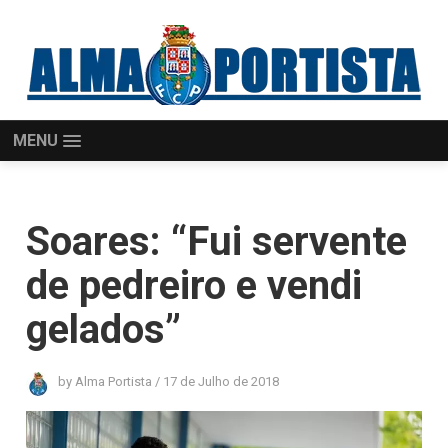
MENU
Soares: “Fui servente
de pedreiro e vendi
gelados”
by
Alma Portista
/
17 de Julho de 2018