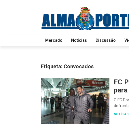
Mercado
Notícias
Discussão
Ví
Etiqueta:
Convocados
FC P
para
O FC Por
defront
NOTÍCIAS