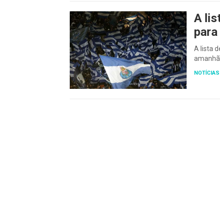
A li
para
A lista 
amanh
NOTÍCIAS