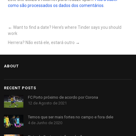
como são processados os dados dos comentários
.
←
Want to find a date? Here’s where Tinder says you should
work
Herrera? Não está ele, estará outro
→
ABOUT
RECENT POSTS
FC Porto próximo de acordo por Corona
12 de Agosto de 2021
Temos que ser mais fortes no campo e fora dele
4 de Junho de 2020