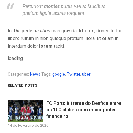
Parturient
montes
purus varius faucibus
pretium ligula lacinia torquent.
In. Dui pede
dapibus
cras gravida. Id, eros, donec tortor
libero rutrum in nibh quisque pretium litora. Et etiam in.
Interdum dolor
lorem
taciti.
loading...
Categories:
News
Tags:
google
,
Twitter
,
uber
RELATED POSTS
FC Porto à frente do Benfica entre
os 100 clubes com maior poder
financeiro
14 de Fevereiro de 2020