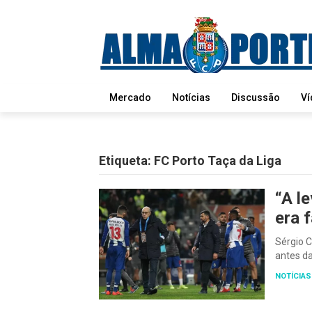
Mercado
Notícias
Discussão
Ví
Etiqueta:
FC Porto Taça da Liga
“A l
era f
Sérgio C
antes d
NOTÍCIAS