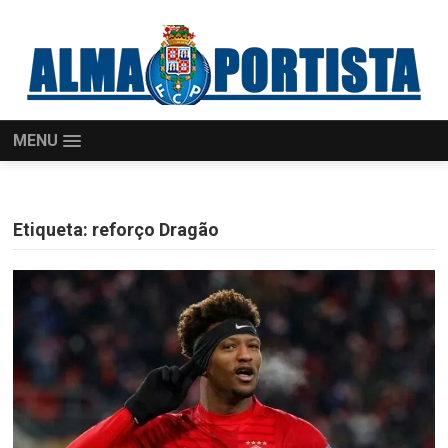
MENU
Etiqueta:
reforço Dragão