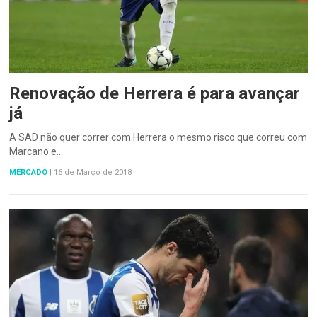
Renovação de Herrera é para avançar
já
A SAD não quer correr com Herrera o mesmo risco que correu com
Marcano e…
MERCADO
|
16 de Março de 2018