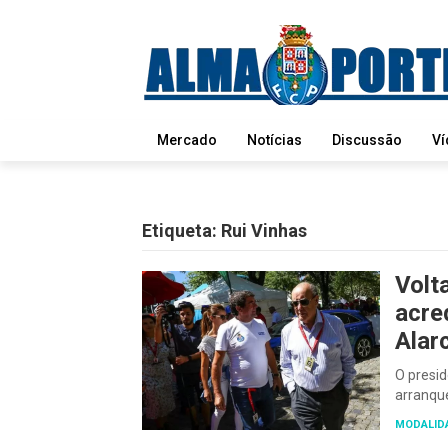
Mercado
Notícias
Discussão
Ví
Etiqueta:
Rui Vinhas
Volt
acred
Alar
O presid
arranqu
MODALID