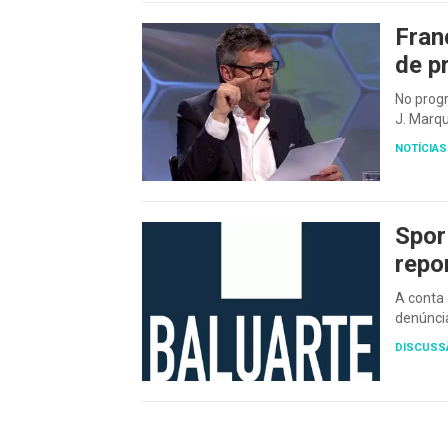
Fran
de p
No prog
J. Marqu
NOTÍCIAS
Spor
repo
A conta 
denúnci
DISCUSS