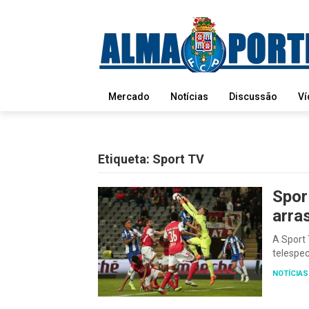
Mercado
Notícias
Discussão
Ví
Etiqueta:
Sport TV
Spor
arra
A Sport 
telespe
NOTÍCIAS