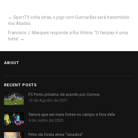
←
SportTV volta atrás, o jogo com Guimarães será transmitido
nos Aliados
Francisco J. Marques responde a Rui Vitória: “O fairplay é uma
treta”
→
ABOUT
RECENT POSTS
FC Porto próximo de acordo por Corona
12 de Agosto de 2021
Temos que ser mais fortes no campo e fora dele
4 de Junho de 2020
Pinto da Costa envia “recados”