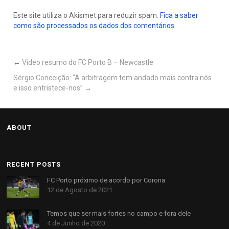
Este site utiliza o Akismet para reduzir spam.
Fica a saber
como são processados os dados dos comentários
.
←
Vídeo resumo do FC Porto B – Newcastle
Sérgio Conceição: “A arbitragem tem andado mais contra nós
e isso entristece-nos”
→
ABOUT
RECENT POSTS
FC Porto próximo de acordo por Corona
12 de Agosto de 2021
Temos que ser mais fortes no campo e fora dele
4 de Junho de 2020