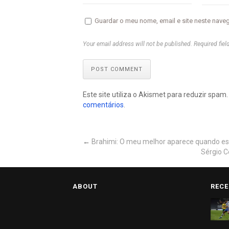
Guardar o meu nome, email e site neste nave
Your email address will not be published. Required fiel
POST COMMENT
Este site utiliza o Akismet para reduzir spam
comentários
.
←
Brahimi: O meu melhor aparece quando esto
Sérgio C
ABOUT
RECE