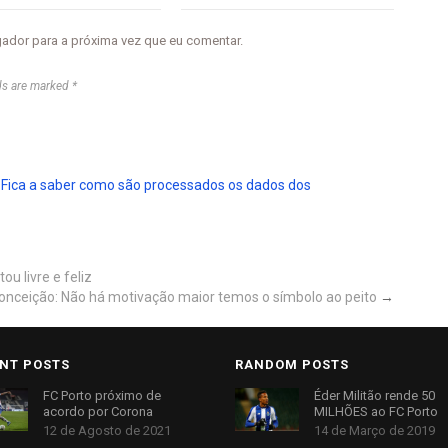
gador para a próxima vez que eu comentar.
ds are marked *
.
Fica a saber como são processados os dados dos
u livre e feliz
onceição: Não há motivação maior temos o símbolo ao peito
→
NT POSTS
RANDOM POSTS
FC Porto próximo de
Éder Militão rende 50
acordo por Corona
MILHÕES ao FC Porto
12 de Agosto de 2021
14 de Março de 2019