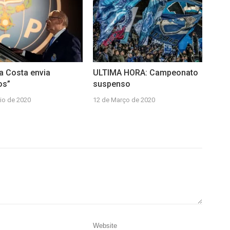
da Costa envia
ULTIMA HORA: Campeonato
os”
suspenso
io de 2020
12 de Março de 2020