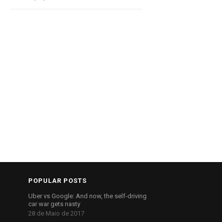
POPULAR POSTS
Uber vs Google: And now, the self-driving
car war gets nasty
28 de Maio de 2017