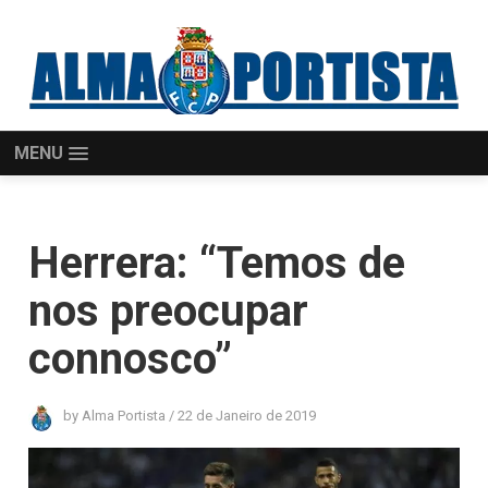
MENU
Herrera: “Temos de
nos preocupar
connosco”
by
Alma Portista
/
22 de Janeiro de 2019