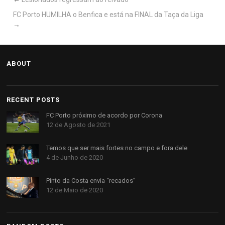
FC Porto HUMILHA o Benfica e está na FINAL da Taça da Liga
→
ABOUT
RECENT POSTS
FC Porto próximo de acordo por Corona
12 de Agosto de 2021
Temos que ser mais fortes no campo e fora dele
4 de Junho de 2020
Pinto da Costa envia “recados”
12 de Maio de 2020