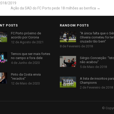
 2018/2019
Ação da SAD do FC Porto pede 18 milhões ao benfica
→
NT POSTS
RANDOM POSTS
FC Porto próximo de
“A única falta que o Sé
acordo por Corona
Oliveira cometeu foi ter
cruzado tão bem”
12 de Agosto de 2021
8 de Fevereiro de 2018
Temos que ser mais fortes
no campo e fora dele
Sérgio Conceição: “Ist
não acabou”
4 de Junho de 2020
5 de Maio de 2018
Pinto da Costa envia
“recados”
A lista de inscritos par
Champions
12 de Maio de 2020
2 de Fevereiro de 2018
© Copyr