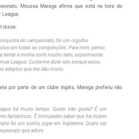
mpeonato, Moussa Marega afirma que está na hora de
r League.
t disse:
conquista do campeonato, foi um orgulho
olos em todas as competições. Para mim, penso
 tentar a minha sorte noutro lado, experimentar
er League. Custa-me dizer isto porque estou
tes adeptos que me dão muito.
ta por parte de um clube inglês, Marega preferiu não
League há muito tempo. Quem não gosta? É um
 fantásticos. É lisonjeador saber que há clubes
re foi um sonho jogar em Inglaterra. Quero ser
ampeonato que adoro.