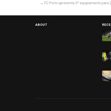
←
FC Porto apresenta 3º equipamento para
ABOUT
RECE