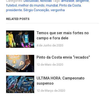
Categories:
Discussão
,
Notícias
Tags:
amizade
,
dirigente
,
futebol
,
melhor do mundo
,
mundial
,
Pinto da Costa
,
presidente
,
Sérgio Conceição
,
vergonha
RELATED POSTS
Temos que ser mais fortes no
campo e fora dele
4 de Junho de 2020
Pinto da Costa envia “recados”
12 de Maio de 2020
ULTIMA HORA: Campeonato
suspenso
12 de Março de 2020