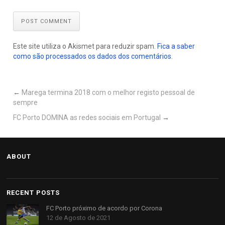
POST COMMENT
Este site utiliza o Akismet para reduzir spam.
Fica a saber
como são processados os dados dos comentários
.
←
Marega termina 2018 com o melhor registo pessoal de
sempre
FC Porto DOMINA as redes sociais em Portugal
→
ABOUT
RECENT POSTS
FC Porto próximo de acordo por Corona
12 de Agosto de 2021