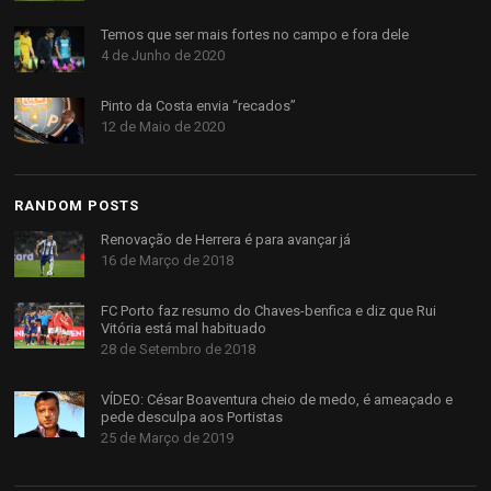
Temos que ser mais fortes no campo e fora dele
4 de Junho de 2020
Pinto da Costa envia “recados”
12 de Maio de 2020
RANDOM POSTS
Renovação de Herrera é para avançar já
16 de Março de 2018
FC Porto faz resumo do Chaves-benfica e diz que Rui
Vitória está mal habituado
28 de Setembro de 2018
VÍDEO: César Boaventura cheio de medo, é ameaçado e
pede desculpa aos Portistas
25 de Março de 2019