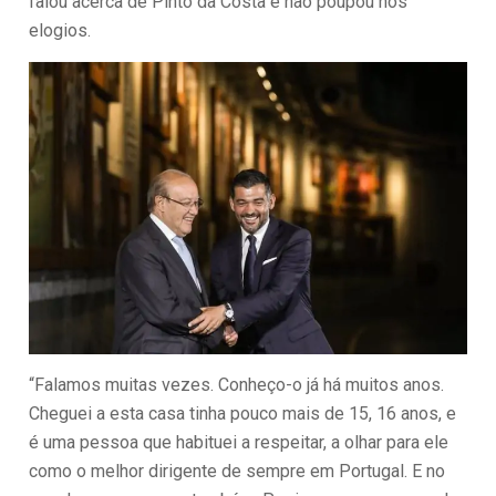
falou acerca de Pinto da Costa e não poupou nos
elogios.
“Falamos muitas vezes. Conheço-o já há muitos anos.
Cheguei a esta casa tinha pouco mais de 15, 16 anos, e
é uma pessoa que habituei a respeitar, a olhar para ele
como o melhor dirigente de sempre em Portugal. E no