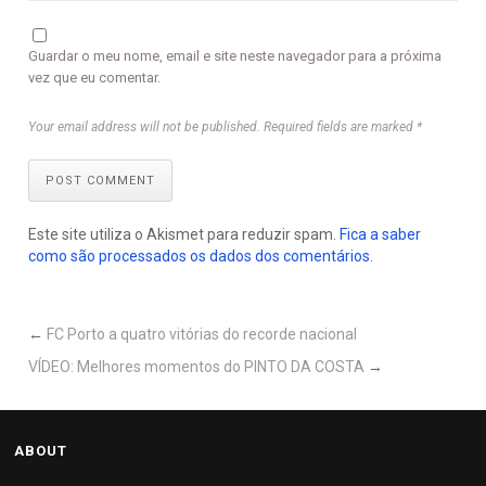
Guardar o meu nome, email e site neste navegador para a próxima
vez que eu comentar.
Your email address will not be published. Required fields are marked *
POST COMMENT
Este site utiliza o Akismet para reduzir spam.
Fica a saber
como são processados os dados dos comentários
.
←
FC Porto a quatro vitórias do recorde nacional
VÍDEO: Melhores momentos do PINTO DA COSTA
→
ABOUT