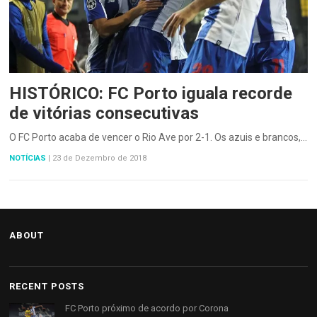
HISTÓRICO: FC Porto iguala recorde
de vitórias consecutivas
O FC Porto acaba de vencer o Rio Ave por 2-1. Os azuis e brancos,…
NOTÍCIAS
|
23 de Dezembro de 2018
ABOUT
RECENT POSTS
FC Porto próximo de acordo por Corona