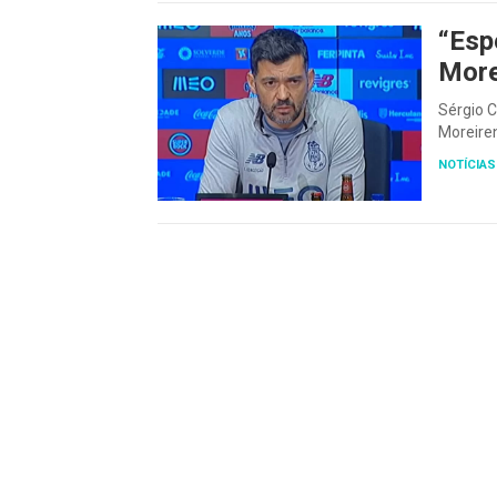
“Esp
More
Sérgio C
Moreire
NOTÍCIAS