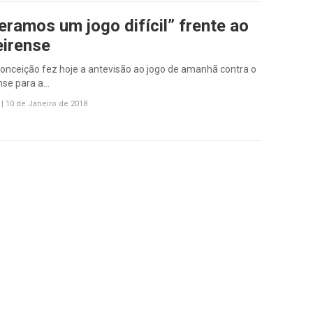
eramos um jogo difícil” frente ao
irense
onceição fez hoje a antevisão ao jogo de amanhã contra o
nse para a…
|
10 de Janeiro de 2018