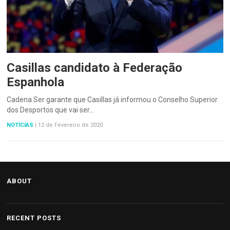
Casillas candidato à Federação
Espanhola
Cadena Ser garante que Casillas já informou o Conselho Superior
dos Desportos que vai ser…
NOTÍCIAS
|
12 de Fevereiro de 2020
ABOUT
RECENT POSTS