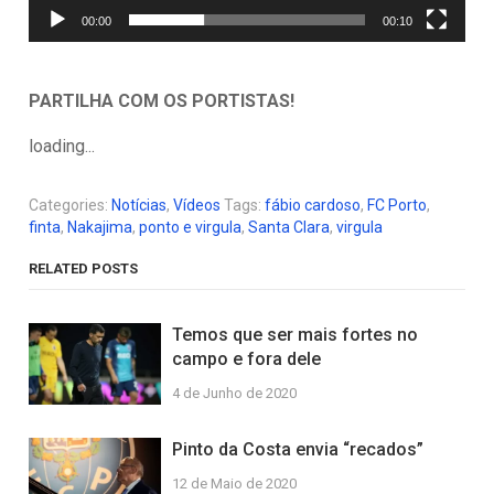
00:00
00:10
PARTILHA COM OS PORTISTAS!
loading...
Categories:
Notícias
,
Vídeos
Tags:
fábio cardoso
,
FC Porto
,
finta
,
Nakajima
,
ponto e virgula
,
Santa Clara
,
virgula
RELATED POSTS
Temos que ser mais fortes no
campo e fora dele
4 de Junho de 2020
Pinto da Costa envia “recados”
12 de Maio de 2020