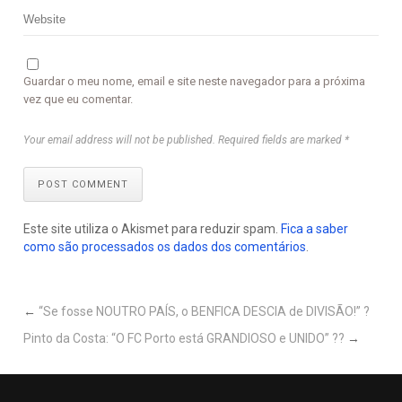
Guardar o meu nome, email e site neste navegador para a próxima
vez que eu comentar.
Your email address will not be published. Required fields are marked *
POST COMMENT
Este site utiliza o Akismet para reduzir spam.
Fica a saber
como são processados os dados dos comentários
.
←
“Se fosse NOUTRO PAÍS, o BENFICA DESCIA de DIVISÃO!” ?
Pinto da Costa: “O FC Porto está GRANDIOSO e UNIDO” ??
→