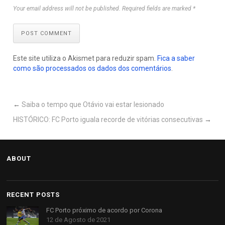
Your email address will not be published. Required fields are marked *
POST COMMENT
Este site utiliza o Akismet para reduzir spam.
Fica a saber
como são processados os dados dos comentários
.
←
Saiba o tempo que Otávio vai estar lesionado
HISTÓRICO: FC Porto iguala recorde de vitórias consecutivas
→
ABOUT
RECENT POSTS
FC Porto próximo de acordo por Corona
12 de Agosto de 2021