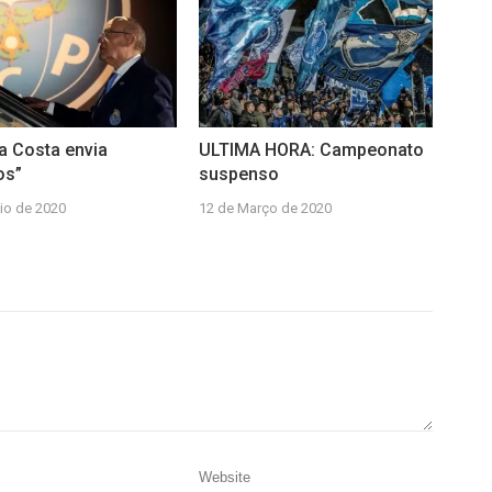
da Costa envia
ULTIMA HORA: Campeonato
os”
suspenso
io de 2020
12 de Março de 2020