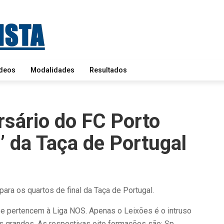
deos
Modalidades
Resultados
sário do FC Porto
’ da Taça de Portugal
ara os quartos de final da Taça de Portugal.
e pertencem à Liga NOS. Apenas o Leixões é o intruso
s grandes. As respectivas oito formações são: Sp.