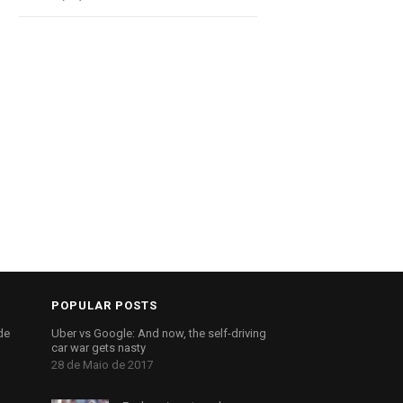
POPULAR POSTS
de
Uber vs Google: And now, the self-driving
car war gets nasty
28 de Maio de 2017