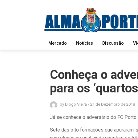
Mercado
Notícias
Discussão
Ví
Conheça o adver
para os ‘quartos
by
Diogo Vieira
/
21 de Dezembro de 2018
Já se conhece o adversário do FC Porto p
Sete das oito formações que apuraram-s
num elenco no qual ainda constam os trê