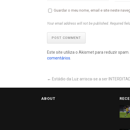
Guardar o meu nome, email e site neste nave
Your email address will not be published. Required fiel
POST COMMENT
Este site utiliza o Akismet para reduzir spam
comentários
.
←
Estádio da Luz arrisca-se a ser INTERDITA
ABOUT
RECE