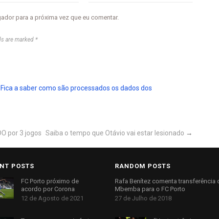
gador para a próxima vez que eu comentar.
ds are marked *
.
Fica a saber como são processados os dados dos
DO por 3 jogos
Saiba o tempo que Otávio vai estar lesionado
→
NT POSTS
RANDOM POSTS
FC Porto próximo de
Rafa Benítez comenta transferência 
acordo por Corona
Mbemba para o FC Porto
12 de Agosto de 2021
27 de Julho de 2018