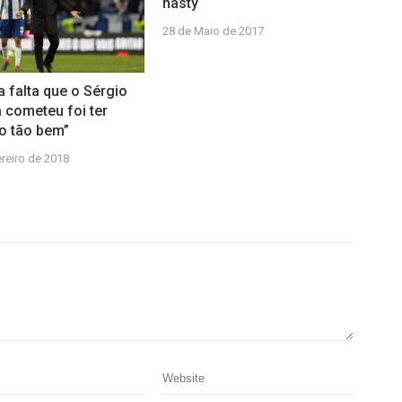
nasty
28 de Maio de 2017
a falta que o Sérgio
a cometeu foi ter
o tão bem”
ereiro de 2018