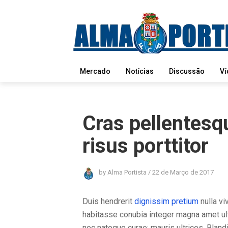
Mercado
Notícias
Discussão
Ví
Cras pellentesque
risus porttitor
by
Alma Portista
/
22 de Março de 2017
Duis hendrerit
dignissim pretium
nulla vi
habitasse conubia integer magna amet ult
nec natoque curae; mauris ultrices. Blandi