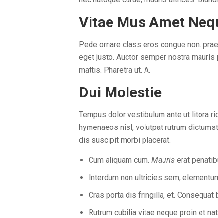
Vitae Mus Amet Neq
Pede ornare class eros congue non, praes
eget justo. Auctor semper nostra mauris p
mattis. Pharetra ut. A.
Dui Molestie
Tempus dolor vestibulum ante ut litora rid
hymenaeos nisl, volutpat rutrum dictumst
dis suscipit morbi placerat.
Cum aliquam cum.
Mauris
erat penatib
Interdum non ultricies sem, elementum
Cras porta dis fringilla, et. Consequa
Rutrum cubilia vitae neque proin et nat