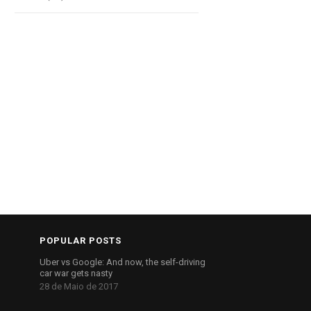
POPULAR POSTS
Uber vs Google: And now, the self-driving
car war gets nasty
28 de Maio de 2017