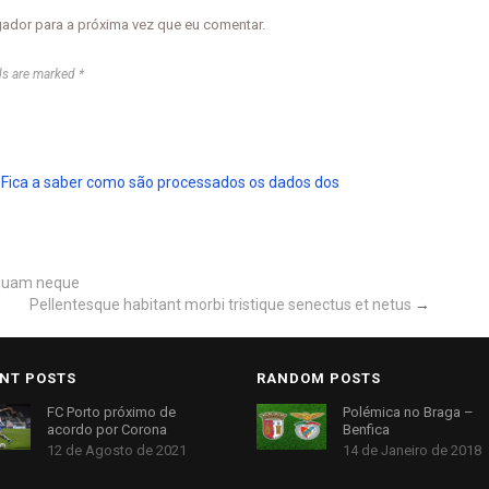
gador para a próxima vez que eu comentar.
ds are marked *
.
Fica a saber como são processados os dados dos
liquam neque
Pellentesque habitant morbi tristique senectus et netus
→
NT POSTS
RANDOM POSTS
FC Porto próximo de
Polémica no Braga –
acordo por Corona
Benfica
12 de Agosto de 2021
14 de Janeiro de 2018