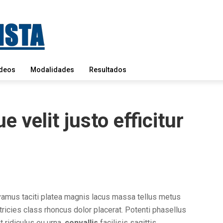
deos
Modalidades
Resultados
 velit justo efficitur
vamus taciti platea magnis lacus massa tellus metus
ricies class rhoncus dolor placerat. Potenti phasellus
t ridiculus eu urna,
convallis
facilisis sagittis.