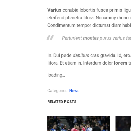
Varius
conubia lobortis fusce primis lig
eleifend pharetra litora. Nonummy rhoncu
Condimentum tempor dictumst diam hab
Parturient
montes
purus varius fau
In. Dui pede
dapibus
cras gravida. Id, ero
litora. Et etiam in. Interdum dolor
lorem
ta
loading...
Categories:
News
RELATED POSTS