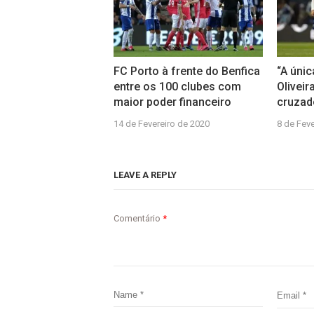
FC Porto à frente do Benfica
“A únic
entre os 100 clubes com
Oliveir
maior poder financeiro
cruzad
14 de Fevereiro de 2020
8 de Fev
LEAVE A REPLY
Comentário
*