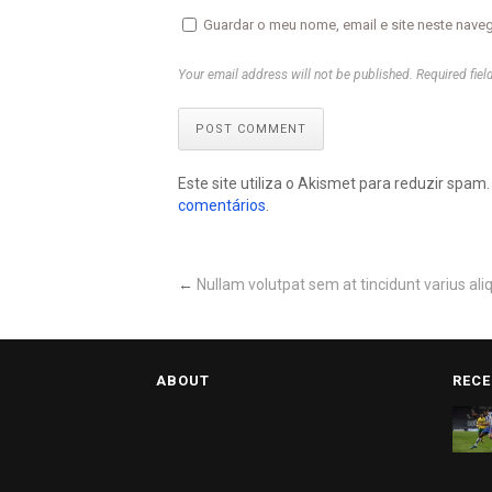
Guardar o meu nome, email e site neste nave
Your email address will not be published. Required fiel
POST COMMENT
Este site utiliza o Akismet para reduzir spam
comentários
.
←
Nullam volutpat sem at tincidunt varius a
ABOUT
RECE