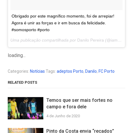
Obrigado por este magnífico momento, foi de arrepiar!
Agora é unir as forças e ir em busca da felicidade.
#somosporto #porto
Uma publicação compartilhada por
Danilo Pereira
(@iamdanilopereira) em
loading...
Categories:
Notícias
Tags:
adeptos Porto
,
Danilo
,
FC Porto
RELATED POSTS
Temos que ser mais fortes no
campo e fora dele
4 de Junho de 2020
Pinto da Costa envia “recados”