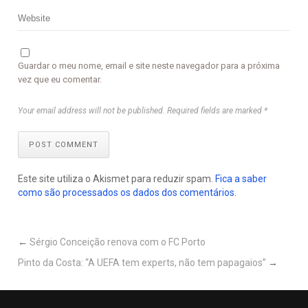
Guardar o meu nome, email e site neste navegador para a próxima
vez que eu comentar.
Your email address will not be published. Required fields are marked *
POST COMMENT
Este site utiliza o Akismet para reduzir spam.
Fica a saber
como são processados os dados dos comentários
.
←
Sérgio Conceição renova com o FC Porto
Pinto da Costa: “A UEFA tem experts, não tem papagaios”
→