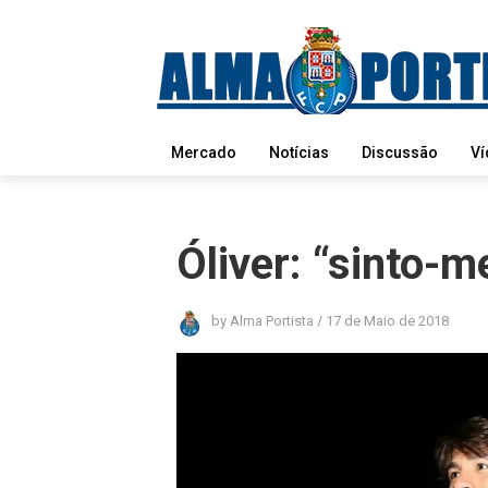
Mercado
Notícias
Discussão
Ví
Óliver: “sinto-m
by
Alma Portista
/
17 de Maio de 2018