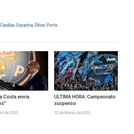
,
Casillas
,
Espanha
,
Óliver
,
Porto
da Costa envia
ULTIMA HORA: Campeonato
os”
suspenso
io de 2020
12 de Março de 2020