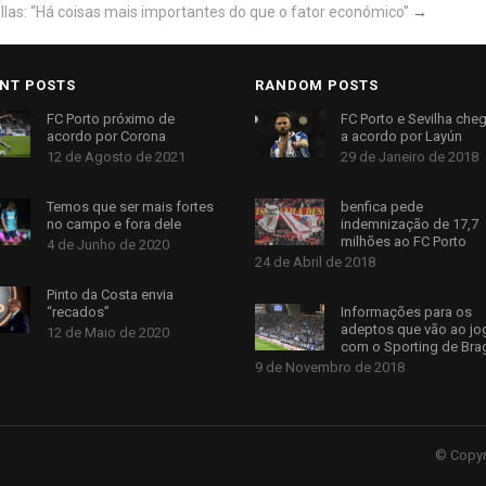
llas: “Há coisas mais importantes do que o fator económico”
→
NT POSTS
RANDOM POSTS
FC Porto próximo de
FC Porto e Sevilha ch
acordo por Corona
a acordo por Layún
12 de Agosto de 2021
29 de Janeiro de 2018
Temos que ser mais fortes
benfica pede
no campo e fora dele
indemnização de 17,7
milhões ao FC Porto
4 de Junho de 2020
24 de Abril de 2018
Pinto da Costa envia
“recados”
Informações para os
adeptos que vão ao jo
12 de Maio de 2020
com o Sporting de Bra
9 de Novembro de 2018
© Copyr