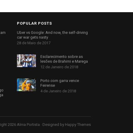
POPULAR POSTS
egam
Uber vs Google: And now, the self-driving
car war gets nasty
28 de Maio de 2017
Esclarecimento sobre as
lesões de Brahimi e Marega
12 de Janeiro de 2018
Porto com garra vence
Feirense
go
4 de Janeiro de 2018
ga
ight 2026
Alma Portista
· Designed by
Happy Themes