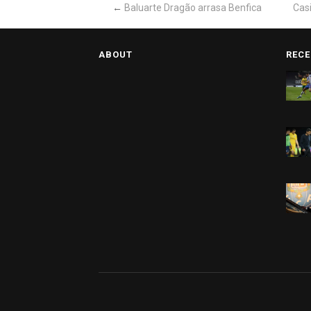
←
Baluarte Dragão arrasa Benfica
Casi
ABOUT
RECE