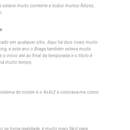
 estava muito contente e todos muitos felizes,
o.
a:
o em qualquer sítio. Aqui há dois rivais muito
rting, e este ano o Braga também esteve muito
o início até ao final da temporada e o título é
 há muito tempo.
 sistema do míster é o 4x4x2 e colocava-me como
o se torna realidade, é muito mais fácil para