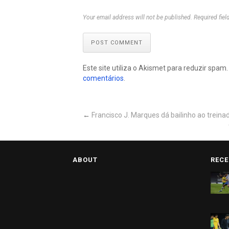
Your email address will not be published. Required fiel
POST COMMENT
Este site utiliza o Akismet para reduzir spam
comentários
.
←
Francisco J. Marques dá bailinho ao treina
ABOUT
RECE