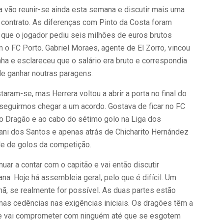
a vão reunir-se ainda esta semana e discutir mais uma
 contrato. As diferenças com Pinto da Costa foram
que o jogador pediu seis milhões de euros brutos
 o FC Porto. Gabriel Moraes, agente de El Zorro, vincou
ha e esclareceu que o salário era bruto e correspondia
e ganhar noutras paragens.
aram-se, mas Herrera voltou a abrir a porta no final do
seguirmos chegar a um acordo. Gostava de ficar no FC
 no Dragão e ao cabo do sétimo golo na Liga dos
ani dos Santos e apenas atrás de Chicharito Hernández
de de golos da competição.
ar a contar com o capitão e vai então discutir
a. Hoje há assembleia geral, pelo que é difícil. Um
, se realmente for possível. As duas partes estão
mas cedências nas exigências iniciais. Os dragões têm a
se vai comprometer com ninguém até que se esgotem