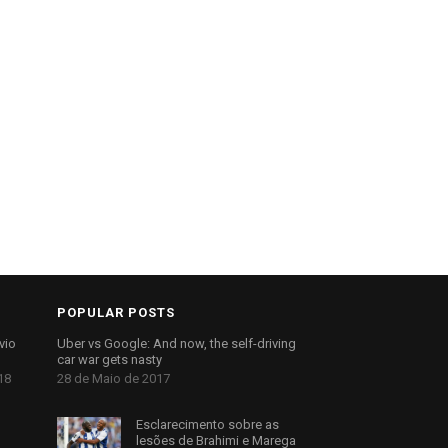
POPULAR POSTS
vio
Uber vs Google: And now, the self-driving
car war gets nasty
18
28 de Maio de 2017
Esclarecimento sobre as
lesões de Brahimi e Marega