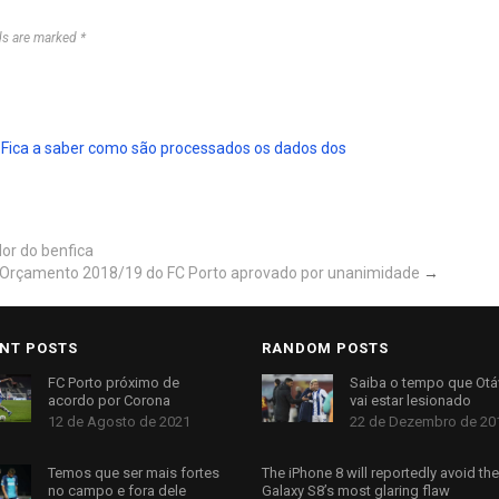
ds are marked *
.
Fica a saber como são processados os dados dos
dor do benfica
Orçamento 2018/19 do FC Porto aprovado por unanimidade
→
NT POSTS
RANDOM POSTS
FC Porto próximo de
Saiba o tempo que Otá
acordo por Corona
vai estar lesionado
12 de Agosto de 2021
22 de Dezembro de 20
Temos que ser mais fortes
The iPhone 8 will reportedly avoid the
no campo e fora dele
Galaxy S8’s most glaring flaw