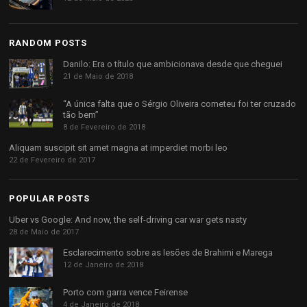
RANDOM POSTS
Danilo: Era o título que ambicionava desde que cheguei
21 de Maio de 2018
“A única falta que o Sérgio Oliveira cometeu foi ter cruzado
tão bem”
8 de Fevereiro de 2018
Aliquam suscipit sit amet magna at imperdiet morbi leo
22 de Fevereiro de 2017
POPULAR POSTS
Uber vs Google: And now, the self-driving car war gets nasty
28 de Maio de 2017
Esclarecimento sobre as lesões de Brahimi e Marega
12 de Janeiro de 2018
Porto com garra vence Feirense
4 de Janeiro de 2018