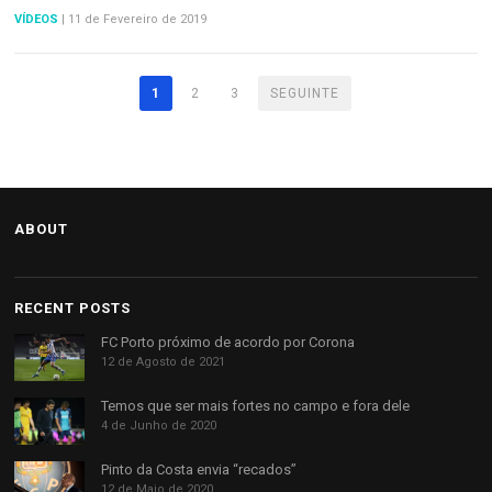
VÍDEOS
|
11 de Fevereiro de 2019
1
2
3
SEGUINTE
ABOUT
RECENT POSTS
FC Porto próximo de acordo por Corona
12 de Agosto de 2021
Temos que ser mais fortes no campo e fora dele
4 de Junho de 2020
Pinto da Costa envia “recados”
12 de Maio de 2020