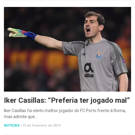
Iker Casillas: “Preferia ter jogado mal”
Iker Casillas foi eleito melhor jogador do FC Porto frente à Roma,
mas admite que…
NOTÍCIAS
|
13 de Fevereiro de 2019