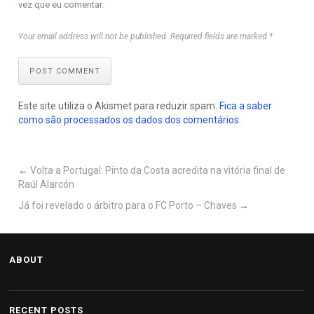
vez que eu comentar.
Your email address will not be published. Required fields are marked *
POST COMMENT
Este site utiliza o Akismet para reduzir spam.
Fica a saber
como são processados os dados dos comentários
.
←
Volta a Portugal: Pinto da Costa acredita na vitória final de
Raúl Alarcón
Já foi revelado o árbitro para o FC Porto – Chaves
→
ABOUT
RECENT POSTS