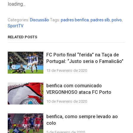
loading...
Categories:
Discussão
Tags:
padres benfica
,
padres slb
,
polvo
,
SportTV
RELATED POSTS
FC Porto final “ferida” na Taça de
Portugal: “Justo seria o Famalicão”
13 de Fevereiro de 2020
benfica com comunicado
VERGONHOSO ataca FC Porto
10 de Fevereiro de 2020
benfica, como sempre levado ao
colo
5 de Fevereiro de 2020