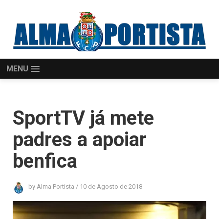
MENU
SportTV já mete
padres a apoiar
benfica
by
Alma Portista
/
10 de Agosto de 2018