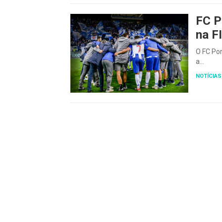
FC P
na F
O FC Por
a…
NOTÍCIAS