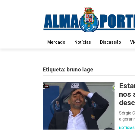
Mercado
Notícias
Discussão
Ví
Etiqueta:
bruno lage
Esta
nos 
desc
Sérgio C
a gerar
NOTÍCIAS