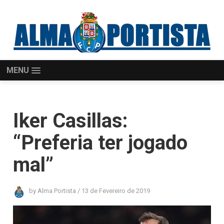
MENU
Iker Casillas:
“Preferia ter jogado
mal”
by
Alma Portista
/
13 de Fevereiro de 2019