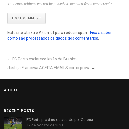
Your email address will not be published. Required fields are marked *
POST COMMENT
Este site utiliza o Akismet para reduzir spam.
Fica a saber
como são processados os dados dos comentários
.
←
FC Porto esclarece lesão de Brahimi
Justiça Francesa ACEITA EMAILS como prova
→
ABOUT
RECENT POSTS
FC Porto próximo de acordo por Corona
12 de Agosto de 2021