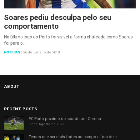
Soares pediu desculpa pelo seu
comportamento
No último jogo do Porto foi visível a forma chateada como Soares
foi para o…
NOTÍCIAS
|
26 de Janeiro de 2018
ABOUT
RECENT POSTS
FC Porto próximo de acordo por Corona
12 de Agosto de 2021
Temos que ser mais fortes no campo e fora dele