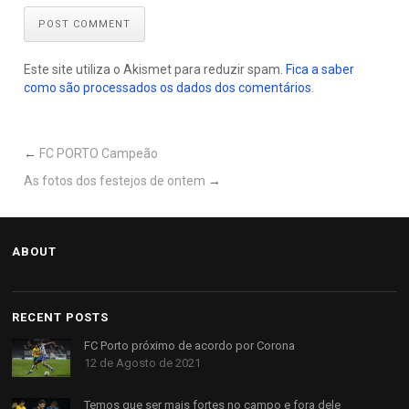
POST COMMENT
Este site utiliza o Akismet para reduzir spam.
Fica a saber
como são processados os dados dos comentários
.
←
FC PORTO Campeão
As fotos dos festejos de ontem
→
ABOUT
RECENT POSTS
FC Porto próximo de acordo por Corona
12 de Agosto de 2021
Temos que ser mais fortes no campo e fora dele