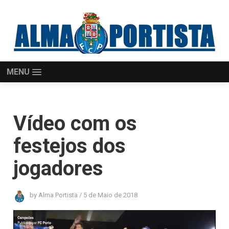
MENU
Vídeo com os
festejos dos
jogadores
by
Alma Portista
/
5 de Maio de 2018