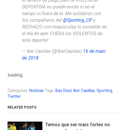
el terreno de juego pero la VIOLENCIA
DEPORTIVA no puede existir ni en el
campo ni fuera de el. Me solidarizo con
los compañeros del
@Sporting_CP
y
RECHAZO con mayúsculas lo sucedido en
el día de ayer. FUERA los VIOLENTOS de
este deporte!
— Iker Casillas (@IkerCasillas)
16 de maio
de 2018
loading...
Categories:
Notícias
Tags:
Bas Dost
,
Iker Casillas
,
Sporting
,
Twitter
RELATED POSTS
Temos que ser mais fortes no