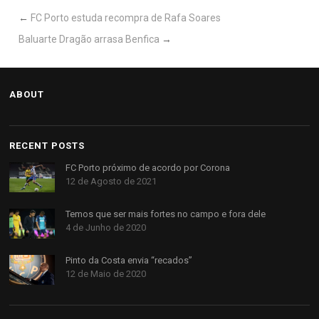
←
FC Porto estuda recompra de Rafa Soares
Baluarte Dragão arrasa Benfica
→
ABOUT
RECENT POSTS
FC Porto próximo de acordo por Corona
12 de Agosto de 2021
Temos que ser mais fortes no campo e fora dele
4 de Junho de 2020
Pinto da Costa envia “recados”
12 de Maio de 2020