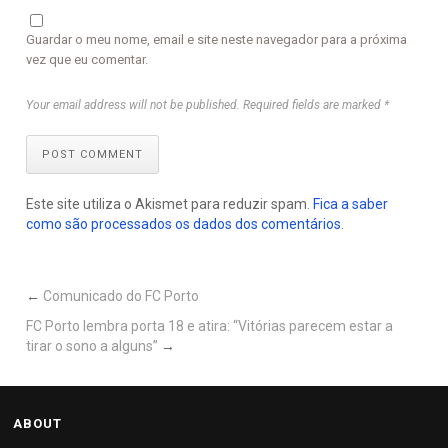
Guardar o meu nome, email e site neste navegador para a próxima
vez que eu comentar.
Your email address will not be published. Required fields are marked *
POST COMMENT
Este site utiliza o Akismet para reduzir spam.
Fica a saber
como são processados os dados dos comentários
.
←
Comunicado do FC Porto
FC Porto lembra porta 18 e atira: “Vitórias parecem estar a
tirar o sono a alguns”
→
ABOUT