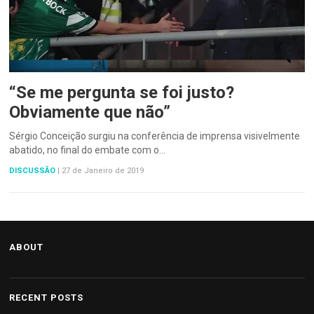
“Se me pergunta se foi justo?
Obviamente que não”
Sérgio Conceição surgiu na conferência de imprensa visivelmente
abatido, no final do embate com o…
DISCUSSÃO
|
27 de Janeiro de 2019
ABOUT
RECENT POSTS