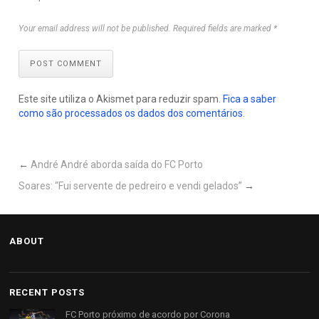
Your email address will not be published. Required fields are marked *
POST COMMENT
Este site utiliza o Akismet para reduzir spam.
Fica a saber
como são processados os dados dos comentários
.
←
André André aborda saída do FC Porto
Soares: “Fui servente de pedreiro e vendi gelados”
→
ABOUT
RECENT POSTS
FC Porto próximo de acordo por Corona