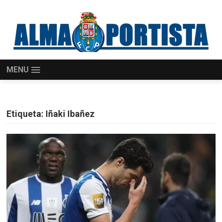
MENU
Etiqueta:
Iñaki Ibañez